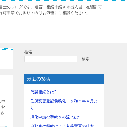
書士のブログです。遺言・相続手続きや出入国・在留許可
許可申請でお困りの方はお気軽にご相談ください。
検索
検索
最近の投稿
代襲相続とは?
住所変更登記義務化 令和８年４月よ
の申
却や
り
。さ
帰化申請の手続きの流れは?
自動車の相続による名義変更の仕方