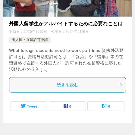
外国人留学生がアルバイトするために必要なことは
更新日：
2025年7月5日
公開日：
2024年5月6日
出入国・在留許可申請
What foreign students need to work part-time 資格外活動
許可とは 資格外活動許可とは、「就労」や「留学」等の在
留資格で在留する外国人が、許可された在留資格に応じた
活動以外の収入 […]
続きを読む
Tweet
0
0