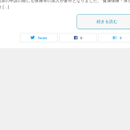
追加の申請の際にも保険等の加入が要件となりました。 健康保険・厚
 […]
続きを読む
Tweet
0
0