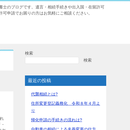
書士のブログです。遺言・相続手続きや出入国・在留許可
許可申請でお困りの方はお気軽にご相談ください。
検索
検索
最近の投稿
代襲相続とは?
住所変更登記義務化 令和８年４月よ
り
れ
帰化申請の手続きの流れは?
新・
自動車の相続による名義変更の仕方