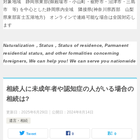
対象地域 静岡県東部(御殿場市・小山町・裾野市・沼津市・三島
市 等) を中心とした静岡県内全域 隣接県(神奈川県西部 山梨
県東部富士五湖地方) オンラインで連絡可能な場合は全国対応し
ます
Naturalization，Status，Status of residence, Parmanent
residential status, and other formalities concerning
foreigners, We can help you! We can serve you nationwide
相続人に未成年者や認知症の人がいる場合の
相続は?
更新日：
2025年6月29日
公開日：
2024年8月14日
遺言・相続
Tweet
0
0