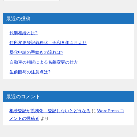
ー
シ
最近の投稿
ョ
代襲相続とは?
ン
住所変更登記義務化 令和８年４月より
帰化申請の手続きの流れは?
自動車の相続による名義変更の仕方
生前贈与の注意点は?
最近のコメント
相続登記が義務化 登記しないとどうなる
に
WordPress コ
メントの投稿者
より