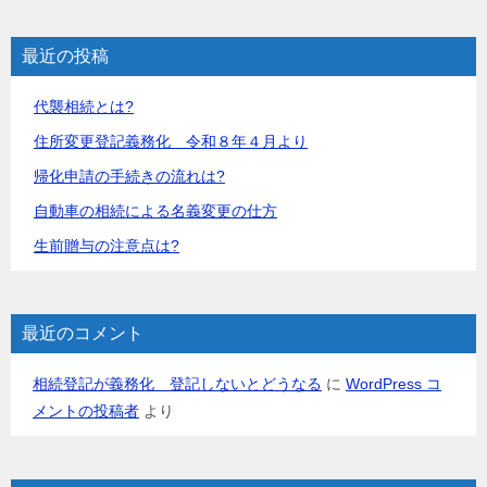
ー
シ
最近の投稿
ョ
代襲相続とは?
ン
住所変更登記義務化 令和８年４月より
帰化申請の手続きの流れは?
自動車の相続による名義変更の仕方
生前贈与の注意点は?
最近のコメント
相続登記が義務化 登記しないとどうなる
に
WordPress コ
メントの投稿者
より