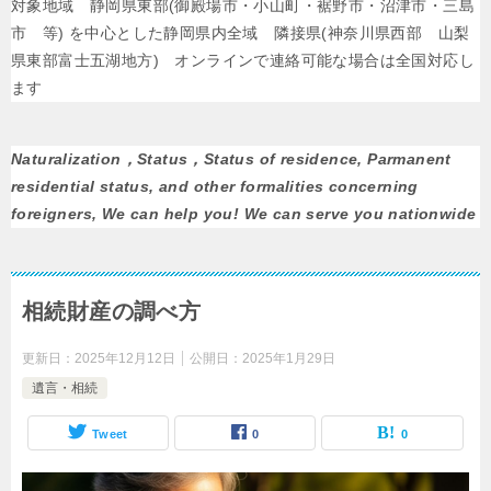
対象地域 静岡県東部(御殿場市・小山町・裾野市・沼津市・三島
市 等) を中心とした静岡県内全域 隣接県(神奈川県西部 山梨
県東部富士五湖地方) オンラインで連絡可能な場合は全国対応し
ます
Naturalization，Status，Status of residence, Parmanent
residential status, and other formalities concerning
foreigners, We can help you! We can serve you nationwide
相続財産の調べ方
更新日：
2025年12月12日
公開日：
2025年1月29日
遺言・相続
Tweet
0
0